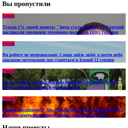
Вы пропустили
Trends
Тільки 1% людей знають: "Зима стала зброєю": у Британії
закликали союзників терміново посилити ППО України
Trends
Ви робите це неправильно: Сонце зайде двічі, а потім небо
спалахне метеорами: що станеться в Іспанії 12 серпня
Trends
Це вас здивує: Країна-бензоколонка без пального: в Росі
водії годинами стоять в чергах на АЗС
Trends
Узнайте першими: У Мелітополі пролунала серія вибухів:
повідомляють про атаку дронів і перебої зі світлом
Наши проекты