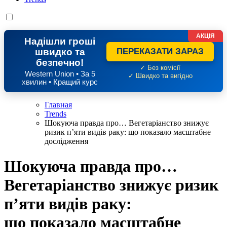
АКЦІЯ
Надішли гроші
швидко та
ПЕРЕКАЗАТИ ЗАРАЗ
безпечно!
✓ Без комісії
Western Union • За 5
✓ Швидко та вигідно
хвилин • Кращий курс
Главная
Trends
Шокуюча правда про… Вегетаріанство знижує
ризик п’яти видів раку: що показало масштабне
дослідження
Шокуюча правда про…
Вегетаріанство знижує ризик
п’яти видів раку:
що показало масштабне