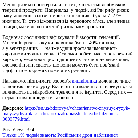
Менші ризики спостерігали і в тих, хто частково обмежив
тваринні продукти. Наприклад, у людей, які їли рибу, ризик
раку молочної залози, нирок і кишківника був на 7–27%
нижчим. Ті, хто відмовився від червоного м’яса, але вживав
птицю, мали дещо нижчий ризик раку простати.
Водночас дослідники зафіксували й зворотні тенденції.
У веганів ризик раку кишківника був на 40% вищим,
а у вегетаріанців — майже удвічі зростала ймовірність
карциноми тканин горла. Оскільки робота має спостережний
характер, механізми цих підвищених ризиків не визначили,
але вчені припускають, що вони можуть бути пов’язані
з дефіцитом окремих поживних речовин.
Нагадаємо, підтримати здоров’я
кишківника
можна не лише
за допомогою йогурту. Експерти назвали шість перекусів, які
впливають на мікробіом, травлення та імунітет. Серед них —
ферментовані продукти та бобові.
Джерело:
https://tsn.ua/zdorovya/vehetarianstvo-znyzuye-ryzyk-
piaty-vydiv-raku-shcho-pokazalo-masshtabne-doslidzennia-
3030779.html
Post Views:
324
Навигация
Тільки 1% людей знають: Російський дрон наблизився