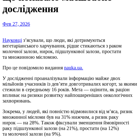
дослідження
Фев 27, 2026
Науковці
з’ясували, що люди, які дотримуються
вегетаріанського харчування, рідше стикаються з раком
молочної залози, нирок, підшлункової залози, простати
та множинною мієломою.
Про це повідомило видання
nauka.ua.
У дослідженні проаналізували інформацію майже двох
мільйонів учасників із дев’яти довготривалих когорт, за якими
стежили в середньому 16 років. Мета — оцінити, як раціон
впливає на ризики розвитку найпоширеніших онкологічних
захворювань.
Зокрема, у людей, які повністю відмовилися від м’яса, ризик
множинної мієломи був на 31% нижчим, а ризик раку
нирок — на 28%. Також фіксували зменшення ймовірності
раку підшлункової залози (на 21%), простати (на 12%)
та молочної залози (на 9%).