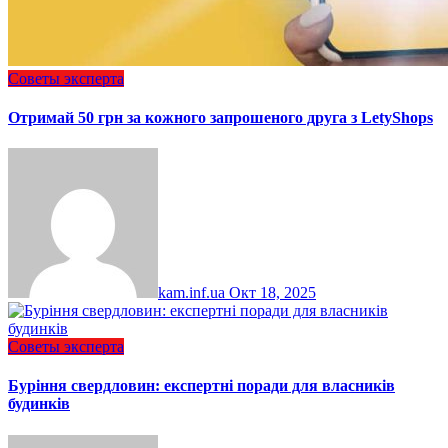
Советы эксперта
Отримай 50 грн за кожного запрошеного друга з LetyShops
kam.inf.ua
Окт 18, 2025
Советы эксперта
Буріння свердловин: експертні поради для власників
будинків