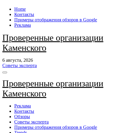
Перейти
Home
к
Контакты
содержанию
Примеры отображения обзоров в Google
Реклама
Проверенные организации
Каменского
6 августа, 2026
Советы эксперта
Проверенные организации
Каменского
Реклама
Контакты
Обзоры
Советы эксперта
Примеры отображения обзоров в Google
Trends