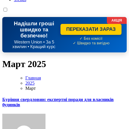
АКЦІЯ
Надішли гроші
швидко та
ПЕРЕКАЗАТИ ЗАРАЗ
безпечно!
✓ Без комісії
Western Union • За 5
✓ Швидко та вигідно
хвилин • Кращий курс
Март 2025
Главная
2025
Март
Буріння свердловин: експертні поради для власників
будинків