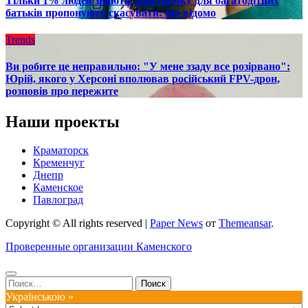
Тільки 1% людей знають: Відстрочку для багатодітних
батьків пропонують скасувати: що відомо
Trends
Ви робите це неправильно: "У мене ззаду все розірвано":
Юрій, якого у Херсоні вполював російський FPV-дрон,
розповів про пережите
Наши проекты
Краматорск
Кременчуг
Днепр
Каменское
Павлоград
Copyright © All rights reserved
|
Paper News
от
Themeansar
.
Проверенные организации Каменского
Найти:
Українською »