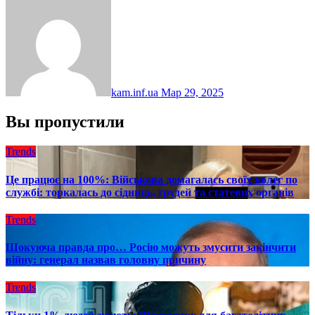
kam.inf.ua
Мар 29, 2025
Вы пропустили
Trends
Це працює на 100%: Військова домагалась своїх колег по
службі: торкалась до сідниць, грудей та статевих органів
Trends
Шокуюча правда про… Росію можуть змусити закінчити
війну: генерал назвав головну причину
Trends