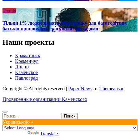
Trends
Тільки 1% людей знають: Відстрочку для багатодітних
батьків пропонують скасувати: що відомо
Наши проекты
Краматорск
Кременчуг
Днепр
Каменское
Павлоград
Copyright © All rights reserved
|
Paper News
от
Themeansar
.
Проверенные организации Каменского
Найти:
Українською »
Powered by
Translate