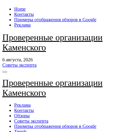
Перейти
Home
к
Контакты
содержанию
Примеры отображения обзоров в Google
Реклама
Проверенные организации
Каменского
6 августа, 2026
Советы эксперта
Проверенные организации
Каменского
Реклама
Контакты
Обзоры
Советы эксперта
Примеры отображения обзоров в Google
Trends