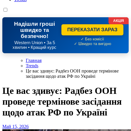
АКЦІЯ
Надішли гроші
швидко та
ПЕРЕКАЗАТИ ЗАРАЗ
безпечно!
✓ Без комісії
Western Union • За 5
✓ Швидко та вигідно
хвилин • Кращий курс
Главная
Trends
Це вас здивує: Радбез ООН проведе термінове
засідання щодо атак РФ по Україні
Це вас здивує: Радбез ООН
проведе термінове засідання
щодо атак РФ по Україні
Май 15, 2026