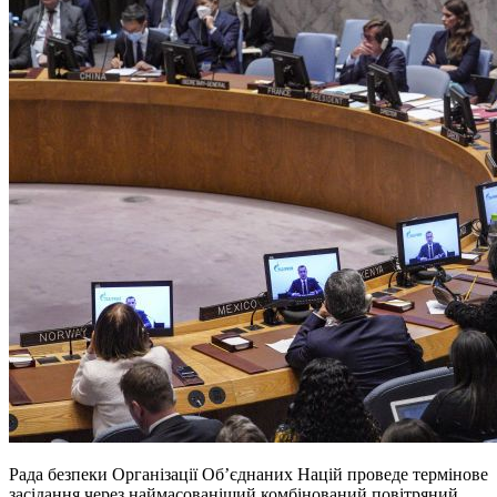
Рада безпеки Організації Об’єднаних Націй проведе термінове
засідання через наймасованіший комбінований повітряний