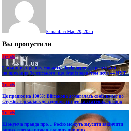
kam.inf.ua
Мар 29, 2025
Вы пропустили
Trends
Таємниця, про яку мовчать: Захід перестає реагувати
на прохання Зеленського: що буде із захистом неба — NYT
Trends
Це працює на 100%: Військова домагалась своїх колег по
службі: торкалась до сідниць, грудей та статевих органів
Trends
Шокуюча правда про… Росію можуть змусити закінчити
війну: генерал назвав головну причину