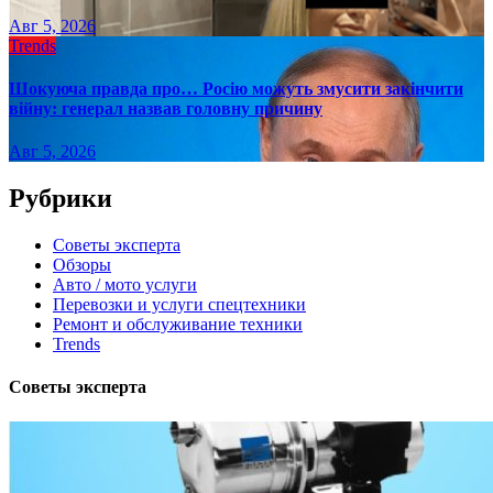
Авг 5, 2026
Trends
Шокуюча правда про… Росію можуть змусити закінчити
війну: генерал назвав головну причину
Авг 5, 2026
Рубрики
Советы эксперта
Обзоры
Авто / мото услуги
Перевозки и услуги спецтехники
Ремонт и обслуживание техники
Trends
Советы эксперта