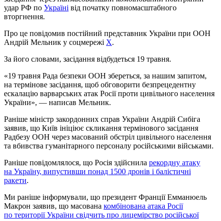
удар РФ по
Україні
від початку повномасштабного
вторгнення.
Про це повідомив постійний представник України при ООН
Андрій Мельник у соцмережі
X
.
За його словами, засідання відбудеться 19 травня.
«19 травня Рада безпеки ООН збереться, за нашим запитом,
на термінове засідання, щоб обговорити безпрецедентну
ескалацію варварських атак Росії проти цивільного населення
України», — написав Мельник.
Раніше міністр закордонних справ України Андрій Сибіга
заявив, що Київ ініціює скликання термінового засідання
Радбезу ООН через масований обстріл цивільного населення
та вбивства гуманітарного персоналу російськими військами.
Раніше повідомлялося, що Росія здійснила
рекордну атаку
на Україну, випустивши понад 1500 дронів і балістичні
ракети
.
Ми раніше інформували, що президент Франції Емманюель
Макрон заявив, що масована
комбінована атака Росії
по території України свідчить про лицемірство російської