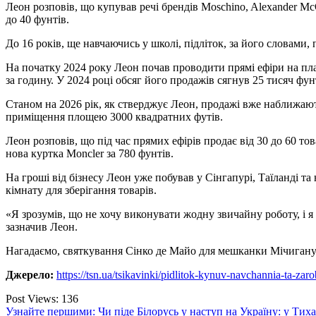
Леон розповів, що купував речі брендів Moschino, Alexander McQ
до 40 фунтів.
До 16 років, ще навчаючись у школі, підліток, за його словами,
На початку 2024 року Леон почав проводити прямі ефіри на пла
за годину. У 2024 році обсяг його продажів сягнув 25 тисяч фунт
Станом на 2026 рік, як стверджує Леон, продажі вже наближаютьс
приміщення площею 3000 квадратних футів.
Леон розповів, що під час прямих ефірів продає від 30 до 60 то
нова куртка Moncler за 780 фунтів.
На гроші від бізнесу Леон уже побував у Сінгапурі, Таїланді т
кімнату для зберігання товарів.
«Я зрозумів, що не хочу виконувати жодну звичайну роботу, і я н
зазначив Леон.
Нагадаємо, святкування Сінко де Майо для мешканки Мічигану
Джерело:
https://tsn.ua/tsikavinki/pidlitok-kynuv-navchannia-ta-zar
Post Views:
136
Навигация
Узнайте першими: Чи піде Білорусь у наступ на Україну: у Тиха