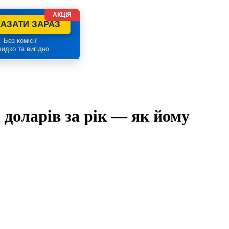
АКЦІЯ
АЗАТИ ЗАРАЗ
 Без комісії
идко та вигідно
 доларів за рік — як йому