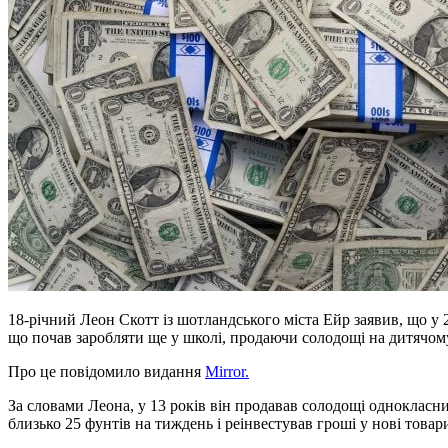
18-річний Леон Скотт із шотландського міста Ейр заявив, що у
що почав заробляти ще у школі, продаючи солодощі на дитячом
Про це повідомило видання
Mirror.
За словами Леона, у 13 років він продавав солодощі однокласн
близько 25 фунтів на тиждень і реінвестував гроші у нові товар