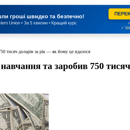
ПЕРЕК
ли гроші швидко та безпечно!
tern Union • За 5 хвилин • Кращий курс
✓
✓ Шв
750 тисяч доларів за рік — як йому це вдалося
 навчання та заробив 750 тисяч