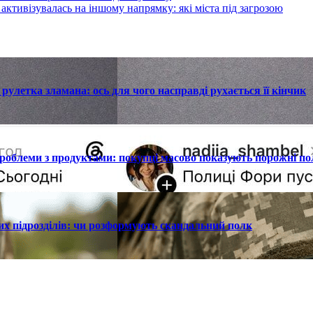
активізувалась на іншому напрямку: які міста під загрозою
улетка зламана: ось для чого насправді рухається її кінчик
проблеми з продуктами: покупці масово показують порожні по
их підрозділів: чи розформують скандальний полк