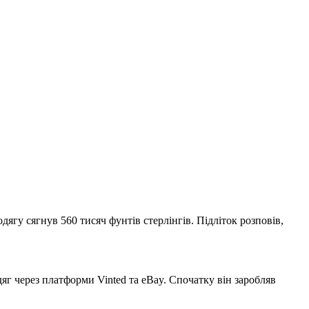
ягу сягнув 560 тисяч фунтів стерлінгів. Підліток розповів,
яг через платформи Vinted та eBay. Спочатку він заробляв