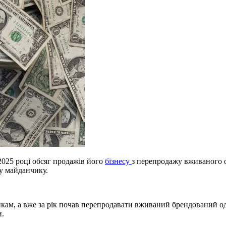
 2025 році обсяг продажів його
бізнесу
з перепродажу вживаного од
у майданчику.
икам, а вже за рік почав перепродавати вживаний брендований од
и.