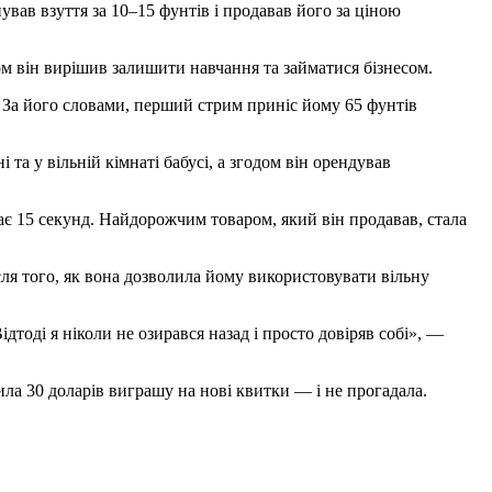
ував взуття за 10–15 фунтів і продавав його за ціною
дом він вирішив залишити навчання та займатися бізнесом.
. За його словами, перший стрим приніс йому 65 фунтів
та у вільній кімнаті бабусі, а згодом він орендував
иває 15 секунд. Найдорожчим товаром, який він продавав, стала
сля того, як вона дозволила йому використовувати вільну
дтоді я ніколи не озирався назад і просто довіряв собі», —
ла 30 доларів виграшу на нові квитки — і не прогадала.