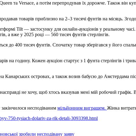
ueen та Versace, а потім перепродував їх дорожче. Також він куп
 продавав товарів приблизно на 2–3 тисячі фунтів на місяць. Зго
тформі Tilt — застосунку для онлайн-аукціонів у реальному часі
ів, а вже у 2025 році — 560 тисяч фунтів стерлінгів.
я до 400 тисяч фунтів. Спочатку товар зберігався у його спальні 
варів на годину. Кожен аукціон стартує з 1 фунта стерлінгів і тр
а на Канарських островах, а також возив бабусю до Амстердама пі
асправді не хочу, щоб хтось вказував мені мій робочий графік. Ві
 закінчилося несподіваним
мільйонним виграшем.
Жінка витрати
obyv-750-tysiach-dolariv-za-rik-detali-3093398.html
новської зробили несподівану заяву