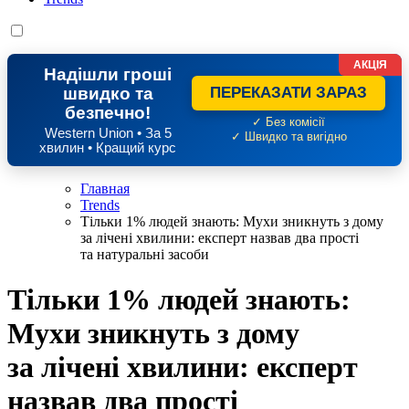
АКЦІЯ
Надішли гроші
швидко та
ПЕРЕКАЗАТИ ЗАРАЗ
безпечно!
✓ Без комісії
Western Union • За 5
✓ Швидко та вигідно
хвилин • Кращий курс
Главная
Trends
Тільки 1% людей знають: Мухи зникнуть з дому
за лічені хвилини: експерт назвав два прості
та натуральні засоби
Тільки 1% людей знають:
Мухи зникнуть з дому
за лічені хвилини: експерт
назвав два прості