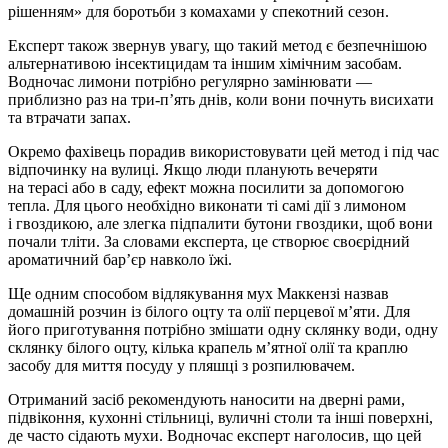
рішенням» для боротьби з комахами у спекотний сезон.
Експерт також звернув увагу, що такий метод є безпечнішою
альтернативою інсектицидам та іншим хімічним засобам.
Водночас лимони потрібно регулярно замінювати —
приблизно раз на три-п’ять днів, коли вони почнуть висихати
та втрачати запах.
Окремо фахівець порадив використовувати цей метод і під час
відпочинку на вулиці. Якщо люди планують вечеряти
на терасі або в саду, ефект можна посилити за допомогою
тепла. Для цього необхідно виконати ті самі дії з лимоном
і гвоздикою, але злегка підпалити бутони гвоздики, щоб вони
почали тліти. За словами експерта, це створює своєрідний
ароматичний бар’єр навколо їжі.
Ще одним способом відлякування мух Маккензі назвав
домашній розчин із білого оцту та олії перцевої м’яти. Для
його приготування потрібно змішати одну склянку води, одну
склянку білого оцту, кілька крапель м’ятної олії та краплю
засобу для миття посуду у пляшці з розпилювачем.
Отриманий засіб рекомендують наносити на дверні рами,
підвіконня, кухонні стільниці, вуличні столи та інші поверхні,
де часто сідають мухи. Водночас експерт наголосив, що цей