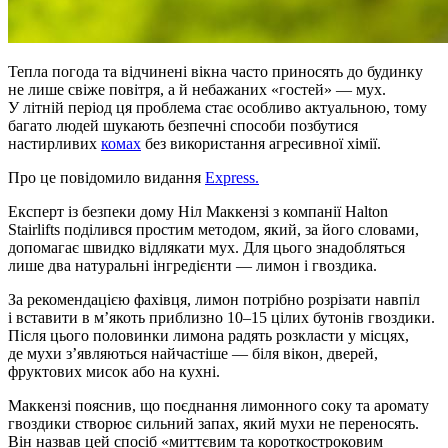
Тепла погода та відчинені вікна часто приносять до будинку
не лише свіже повітря, а й небажаних «гостей» — мух.
У літній період ця проблема стає особливо актуальною, тому
багато людей шукають безпечні способи позбутися
настирливих
комах
без використання агресивної хімії.
Про це повідомило видання
Express.
Експерт із безпеки дому Ніл Маккензі з компанії Halton
Stairlifts поділився простим методом, який, за його словами,
допомагає швидко відлякати мух. Для цього знадобляться
лише два натуральні інгредієнти — лимон і гвоздика.
За рекомендацією фахівця, лимон потрібно розрізати навпіл
і вставити в м’якоть приблизно 10–15 цілих бутонів гвоздики.
Після цього половинки лимона радять розкласти у місцях,
де мухи з’являються найчастіше — біля вікон, дверей,
фруктових мисок або на кухні.
Маккензі пояснив, що поєднання лимонного соку та аромату
гвоздики створює сильний запах, який мухи не переносять.
Він назвав цей спосіб «миттєвим та короткостроковим