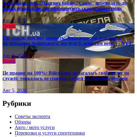
А ви знали, що… Частину бійців "Скелі" переводять до
інших підрозділів: чи розформують скандальний полк
Авг 7, 2026
Trends
Таємниця, про яку мовчать: Захід перестає реагувати
на прохання Зеленського: що буде із захистом неба — NYT
Авг 6, 2026
Trends
Це працює на 100%: Військова домагалась своїх колег по
службі: торкалась до сідниць, грудей та статевих органів
Авг 5, 2026
Рубрики
Советы эксперта
Обзоры
Авто / мото услуги
Перевозки и услуги спецтехники