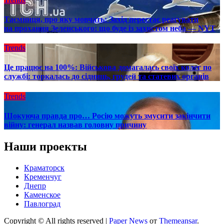
Таємниця, про яку мовчать: Захід перестає реагувати
на прохання Зеленського: що буде із захистом неба — NYT
Trends
Це працює на 100%: Військова домагалась своїх колег по
службі: торкалась до сідниць, грудей та статевих органів
Trends
Шокуюча правда про… Росію можуть змусити закінчити
війну: генерал назвав головну причину
Наши проекты
Краматорск
Кременчуг
Днепр
Каменское
Павлоград
Copyright © All rights reserved
|
Paper News
от
Themeansar
.