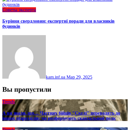
Советы эксперта
Буріння свердловин: експертні поради для власників
будинків
kam.inf.ua
Мар 29, 2025
Вы пропустили
Trends
А ви знали, що… Частину бійців "Скелі" переводять до
інших підрозділів: чи розформують скандальний полк
Trends