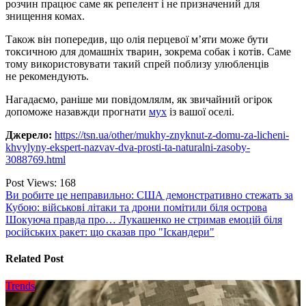
розчин працює саме як репелент і не призначений для
знищення комах.
Також він попередив, що олія перцевої м’яти може бути
токсичною для домашніх тварин, зокрема собак і котів. Саме
тому використовувати такий спрей поблизу улюбленців
не рекомендують.
Нагадаємо, раніше ми повідомлялм, як звичайний огірок
допоможе назавжди прогнати
мух
із вашої оселі.
Джерело:
https://tsn.ua/other/mukhy-znyknut-z-domu-za-licheni-
khvylyny-ekspert-nazvav-dva-prosti-ta-naturalni-zasoby-
3088769.html
Post Views:
168
Навигация
Ви робите це неправильно: США демонстративно стежать за
Кубою: військові літаки та дрони помітили біля острова
по
Шокуюча правда про… Лукашенко не стримав емоцій біля
записям
російських ракет: що сказав про "Іскандери"
Related Post
Trends