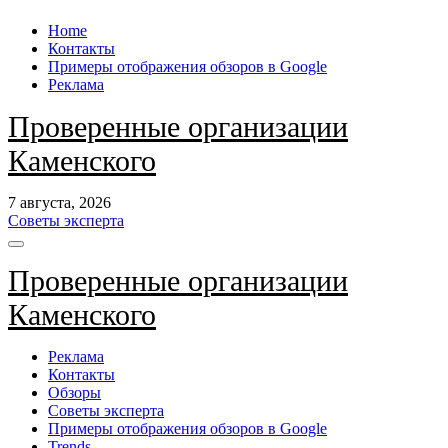
Перейти
Home
к
Контакты
содержанию
Примеры отображения обзоров в Google
Реклама
Проверенные организации
Каменского
7 августа, 2026
Советы эксперта
Проверенные организации
Каменского
Реклама
Контакты
Обзоры
Советы эксперта
Примеры отображения обзоров в Google
Trends