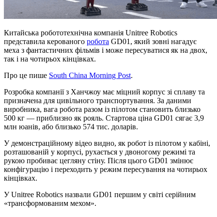
Китайська робототехнічна компанія Unitree Robotics
представила керованого
робота
GD01, який зовні нагадує
меха з фантастичних фільмів і може пересуватися як на двох,
так і на чотирьох кінцівках.
Про це пише
South China Morning Post
.
Розробка компанії з Ханчжоу має міцний корпус зі сплаву та
призначена для цивільного транспортування. За даними
виробника, вага робота разом із пілотом становить близько
500 кг — приблизно як рояль. Стартова ціна GD01 сягає 3,9
млн юанів, або близько 574 тис. доларів.
У демонстраційному відео видно, як робот із пілотом у кабіні,
розташованій у корпусі, рухається у двоногому режимі та
рукою пробиває цегляну стіну. Після цього GD01 змінює
конфігурацію і переходить у режим пересування на чотирьох
кінцівках.
У Unitree Robotics назвали GD01 першим у світі серійним
«трансформованим мехом».