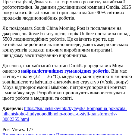
Презентація відбулася на тлі стрімкого розвитку китайської
робототехніки. За даними дослідницької компанії Omdia, 2025
року на китайські компанії припадало майже 90% світових
продажів людиноподібних роботів.
Як повідомляв South China Morning Post із посиланням на
джерело, знайоме із ситуацією, торік Unitree поставила понад
5500 людиноподібних роботів. Це свідчить про те, що
китайські виробники активно випереджають американських
конкурентів завдяки нижчим виробничим витратам і
швидкому масштабуванню виробництва.
До слова, шанхайський стартап DroidUp представив Moya —
одного з
найреалістичніших гуманоїдних роботів
. Він має
«теплу» шкіру (32 — 36 °C), модульну конструкцію зі змінною
зовнішністю та імітацію анатомічних структур (м’язів, жиру).
Moya відтворює емоції мімікою, підтримує зоровий контакт
і має м’яку ходу. Розробники пропонують використовувати
цього робота в медицині та освіті.
Джерело:
https://tsn.ua/tsikavinki/kytayska-kompaniia-pokazala-
hihantskoho-liudynopodibnoho-robota-u-styli-transformeriv-
3082355.html
Post Views:
177
Ви точно цього не знали: Пентагон затягує використання