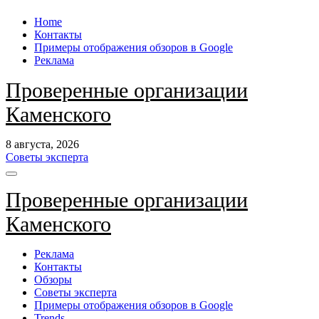
Перейти
Home
к
Контакты
содержанию
Примеры отображения обзоров в Google
Реклама
Проверенные организации
Каменского
8 августа, 2026
Советы эксперта
Проверенные организации
Каменского
Реклама
Контакты
Обзоры
Советы эксперта
Примеры отображения обзоров в Google
Trends