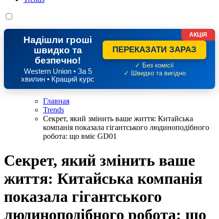
АКЦІЯ
Надішли гроші
швидко та
ПЕРЕКАЗАТИ ЗАРАЗ
безпечно!
✓ Без комісії
Western Union • За 5
✓ Швидко та вигідно
хвилин • Кращий курс
Главная
Trends
Секрет, який змінить ваше життя: Китайська
компанія показала гігантського людиноподібного
робота: що вміє GD01
Секрет, який змінить ваше
життя: Китайська компанія
показала гігантського
людиноподібного робота: що