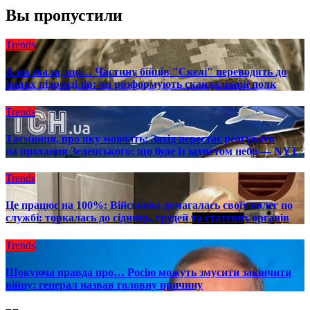
Вы пропустили
Trends
А ви знали, що… Частину бійців "Скелі" переводять до
інших підрозділів: чи розформують скандальний полк
Trends
Таємниця, про яку мовчать: Захід перестає реагувати
на прохання Зеленського: що буде із захистом неба — NYT
Trends
Це працює на 100%: Військова домагалась своїх колег по
службі: торкалась до сідниць, грудей та статевих органів
Trends
Шокуюча правда про… Росію можуть змусити закінчити
війну: генерал назвав головну причину