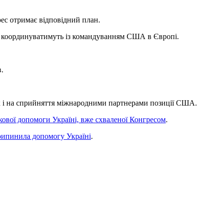
рес отримає відповідний план.
ат координуватимуть із командуванням США в Європі.
.
ак і на сприйняття міжнародними партнерами позиції США.
ькової допомоги Україні, вже схваленої Конгресом
.
припинила допомогу Україні
.