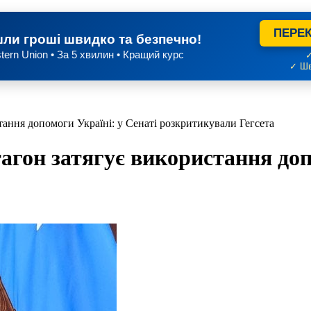
ПЕРЕК
ли гроші швидко та безпечно!
tern Union • За 5 хвилин • Кращий курс
✓
✓ Шв
тання допомоги Україні: у Сенаті розкритикували Гегсета
тагон затягує використання доп