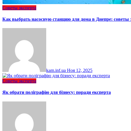
Советы эксперта
Как выбрать насосную станцию для дома в Днепре: советы 
kam.inf.ua
Ноя 12, 2025
Советы эксперта
Як обрати поліграфію для бізнесу: поради експерта