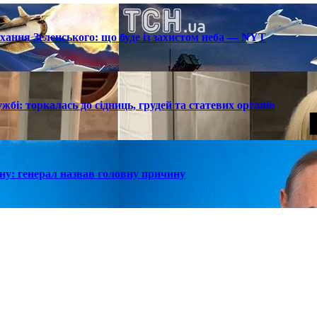
охання Зеленського: що буде із захистом неба — NYT
жбі: торкалась до сідниць, грудей та статевих органів
у: генерал назвав головну причину