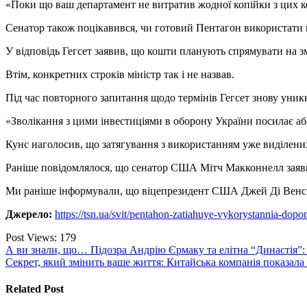
«Поки що ваш департамент не витратив жодної копійки з цих к
Сенатор також поцікавився, чи готовий Пентагон використати ц
У відповідь Гегсет заявив, що кошти планують спрямувати на
Втім, конкретних строків міністр так і не назвав.
Під час повторного запитання щодо термінів Гегсет знову уник
«Зволікання з цими інвестиціями в оборону України посилає 
Кунс наголосив, що затягування з використанням уже виділени
Раніше повідомлялося, що сенатор США Мітч Макконнелл зая
Ми раніше інформували, що віцепрезидент США Джей Ді Вен
Джерело:
https://tsn.ua/svit/pentahon-zatiahuye-vykorystannia-do
Post Views:
179
Навигация
А ви знали, що… Підозра Андрію Єрмаку та елітна “Династія”:
Секрет, який змінить ваше життя: Китайська компанія показала
по
записям
Related Post