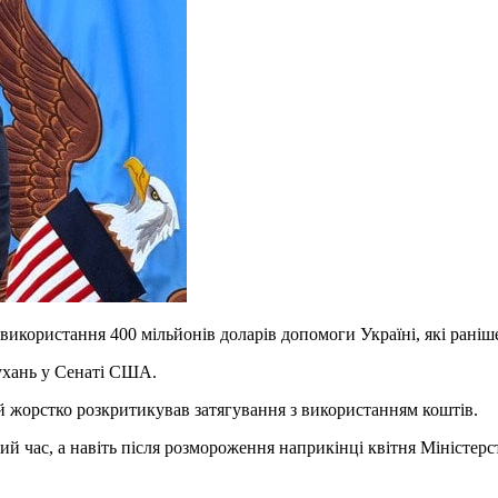
 використання 400 мільйонів доларів допомоги Україні, які раніш
ухань у Сенаті США.
й жорстко розкритикував затягування з використанням коштів.
ий час, а навіть після розмороження наприкінці квітня Міністе