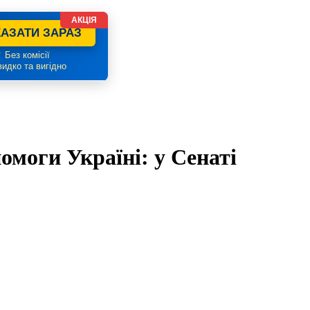
АКЦІЯ
АЗАТИ ЗАРАЗ
 Без комісії
идко та вигідно
омоги Україні: у Сенаті