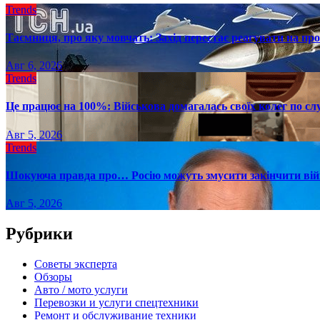
Trends
Таємниця, про яку мовчать: Захід перестає реагувати на пр
Авг 6, 2026
Trends
Це працює на 100%: Військова домагалась своїх колег по слу
Авг 5, 2026
Trends
Шокуюча правда про… Росію можуть змусити закінчити війн
Авг 5, 2026
Рубрики
Советы эксперта
Обзоры
Авто / мото услуги
Перевозки и услуги спецтехники
Ремонт и обслуживание техники