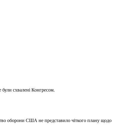
е були схвалені Конгресом.
рство оборони США не представило чіткого плану щодо