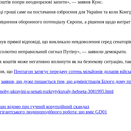
оштів попри неодноразові запити», — заявив Кунс.
і гроші саме на постачання озброєння для України та коли Конг
 зміцнення оборонного потенціалу Європи, а рішення щодо витр
нув прямої відповіді, що викликало невдоволення серед сенаторів
абсолютно неправильний сигнал Путіну», — заявили демократи.
х коштів може негативно вплинути як на безпекову ситуацію, т
вив, що
Пентагон затягує передачу сотень мільйонів доларів війс
с
заявив, що дуже пишається тим, що адміністрація Білого дому 
pomohy-ukrayini-u-senati-rozkrytykuvaly-hehseta-3081995.html
 що відомо про гучний корупційний скандал
 гігантського людиноподібного робота: що вміє GD01